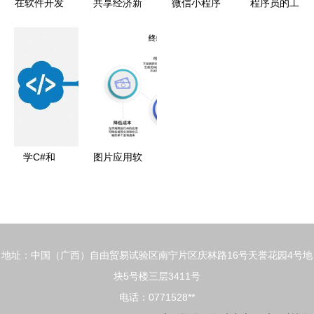
在软件开发
共享经济新
微信小程序
程序员的工
生命周期中
范式 玉犀
网站建设揭
作 构建数
使用应用程
科技驱动智
秘 2025年1
字世界的无
序验证器
能硬件与共
月焦点与应
声交响乐
享软件系统
用开发现状
融合
学C#和
图片应用软
Java那个更
件开发 从
有前途？
蓝图到实现
——从应用
的技术探究
软件开发角
地址：中国（广西）自由贸易试验区南宁片区庆林路16号天誉花园4号地
度深度对比
块5号楼三层3411号
电话：0771528**